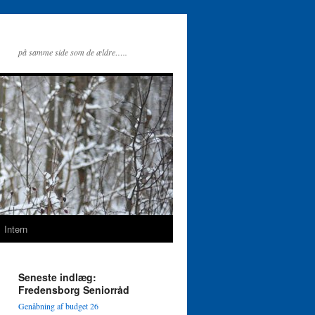
på samme side som de ældre…..
Intern
Seneste indlæg:
Fredensborg Seniorråd
Genåbning af budget 26