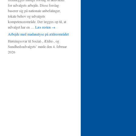
for udvalgets arbejde. Disse forslag
baserer sig på nationale anbefalinger,
lokale behov og udvalgets
kompetenceområde. Der lægges op til, at
udvalget har en …
Læs resten
→
Arbejde med madanalyse på ældreområdet
Høreingssvar til Social-, Ældre-, og
Sundhedsudvalgets’ møde den 4. februar
2026