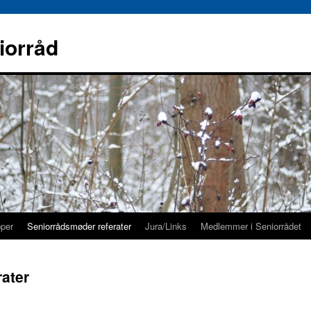
iorråd
pper
Seniorrådsmøder referater
Jura/Links
Medlemmer i Seniorrådet
ater