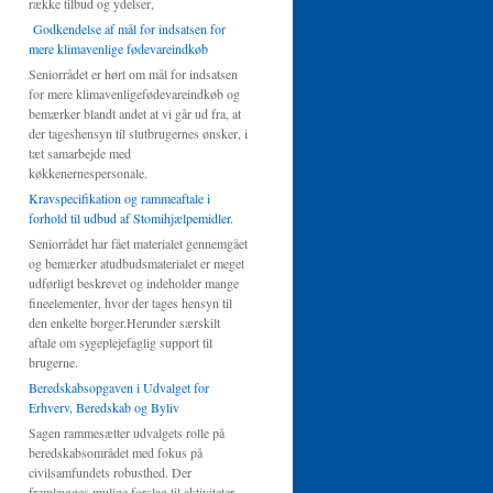
række tilbud og ydelser,
Godkendelse af mål for indsatsen for
mere klimavenlige fødevareindkøb
Seniorrådet er hørt om mål for indsatsen
for mere klimavenligefødevareindkøb og
bemærker blandt andet at vi går ud fra, at
der tageshensyn til slutbrugernes ønsker, i
tæt samarbejde med
køkkenernespersonale.
Kravspecifikation og rammeaftale i
forhold til udbud af Stomihjælpemidler.
Seniorrådet har fået materialet gennemgået
og bemærker atudbudsmaterialet er meget
udførligt beskrevet og indeholder mange
fineelementer, hvor der tages hensyn til
den enkelte borger.Herunder særskilt
aftale om sygeplejefaglig support til
brugerne.
Beredskabsopgaven i Udvalget for
Erhverv, Beredskab og Byliv
Sagen rammesætter udvalgets rolle på
beredskabsområdet med fokus på
civilsamfundets robusthed. Der
fremlægges mulige forslag til aktiviteter