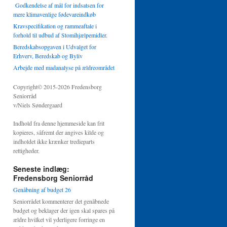
Godkendelse af mål for indsatsen for
mere klimavenlige fødevareindkøb
Kravspecifikation og rammeaftale i
forhold til udbud af Stomihjælpemidler.
Beredskabsopgaven i Udvalget for
Erhverv, Beredskab og Byliv
Arbejde med madanalyse på ældreområdet
Copyright© 2015-2026 Fredensborg
Seniorråd
v/Niels Søndergaard
Indhold fra denne hjemmeside kan frit
kopieres, såfremt der angives kilde og
indholdet ikke krænker tredieparts
rettigheder.
Seneste indlæg:
Fredensborg Seniorråd
Genåbning af budget 26
Seniorrådet kommenterer det genåbnede
budget og beklager der igen skal spares på
ældre hvilket vil yderligere forringe en