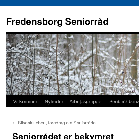
Hop
til
Fredensborg Seniorråd
indhold
Velkommen
Nyheder
Arbejdsgrupper
Seniorrådsmød
←
Blixenklubben, foredrag om Seniorrådet
Seniorrådet er bekymret